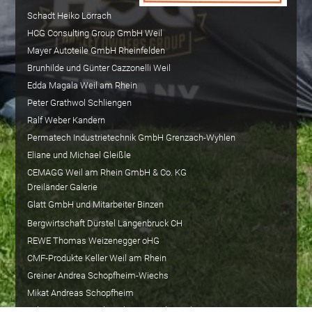
Schadt Heiko Lörrach
HCG Consulting Group GmbH Weil
Mayer Autoteile GmbH Rheinfelden
Brunhilde und Günter Cazzonelli Weil
Edda Magala Weil am Rhein
Peter Grathwol Schliengen
Ralf Weber Kandern
Permatech Industrietechnik GmbH Grenzach-Wyhlen
Eliane und Michael Gleißle
CEMAGG Weil am Rhein GmbH & Co. KG
Dreiländer Galerie
Glatt GmbH und Mitarbeiter Binzen
Bergwirtschaft Dürstel Langenbruck CH
REWE Thomas Weizenegger oHG
CMF-Produkte Keller Weil am Rhein
Greiner Andrea Schopfheim-Wiechs
Mikat Andreas Schopfheim
Johann BBQ & Mitch Barbecue Weil am Rhein